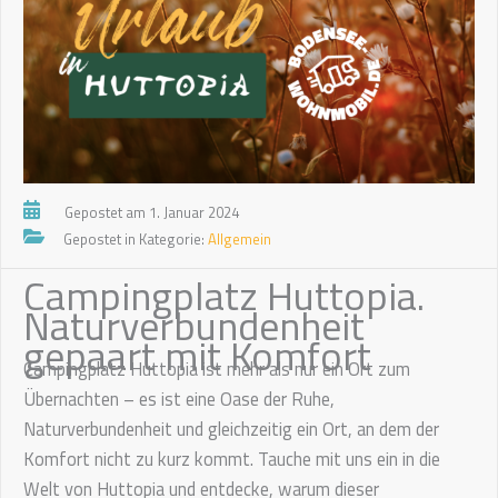
Gepostet am 1. Januar 2024
Gepostet in Kategorie:
Allgemein
Campingplatz Huttopia.
Naturverbundenheit
gepaart mit Komfort
Campingplatz Huttopia ist mehr als nur ein Ort zum
Übernachten – es ist eine Oase der Ruhe,
Naturverbundenheit und gleichzeitig ein Ort, an dem der
Komfort nicht zu kurz kommt. Tauche mit uns ein in die
Welt von Huttopia und entdecke, warum dieser